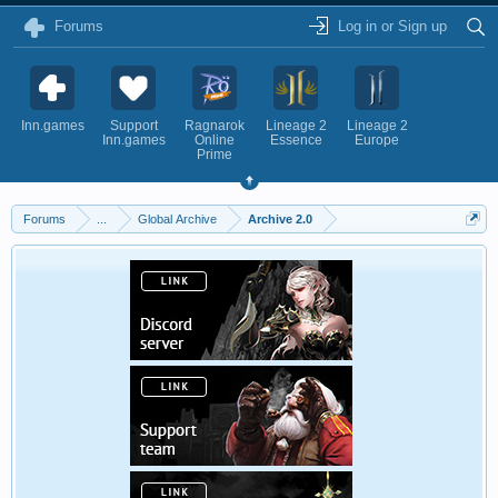
Forums
Log in or Sign up
Inn.games
Support
Ragnarok
Lineage 2
Lineage 2
Inn.games
Online
Essence
Europe
Prime
Forums
...
Global Archive
Archive 2.0