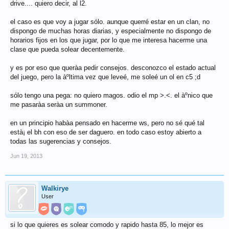
drive.... quiero decir, al l2.
el caso es que voy a jugar sólo. aunque querré estar en un clan, no
dispongo de muchas horas diarias, y especialmente no dispongo de
horarios fijos en los que jugar, por lo que me interesa hacerme una
clase que pueda solear decentemente.
y es por eso que querà­a pedir consejos. desconozco el estado actual
del juego, pero la àºltima vez que leveé, me soleé un ol en c5 ;d
sólo tengo una pega: no quiero magos. odio el mp >.<. el àºnico que
me pasarà­a serà­a un summoner.
en un principio habà­a pensado en hacerme ws, pero no sé qué tal
està¡ el bh con eso de ser daguero. en todo caso estoy abierto a
todas las sugerencias y consejos.
Jun 19, 2013
Walkirye
User
si lo que quieres es solear comodo y rapido hasta 85, lo mejor es