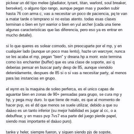
pickear un dd tipo melee (gladiator, tyrant, titan, warlord, soul breaker,
berseker), o alguno tipo rango, aunque pegan mas y pueden subir
hasta 76 con arma c, vas a necesitar un poco de paciencia, pq te van
a matar tarde o temprano si no estas atento. todas esas clases
terminan o bien en tyrr warrior o bien en yul archer (cada una tiene
algunas caracteristicas que las diferencia, pero eso ya es entrar en
mucho detalle).
si lo que queres es solear comodo, sin preocuparte por el mp, y en
cualquier lado (aunque un poco mas lento), hazte un warcryer, nunca
se les acaba el mp, pegan "bien" y dreana hp a morir. este termina
como iss enchanter (buffer) que es una clase de soporte, asi q
deberias pensar en buscar party desp de 85, aunque viendolo
detenidamente, despues de 85 si o si vas a necesitar party, al menos
para las instancias en grupo.
el wynn es la maquina de soleo perferca, es el unico capas de
aguantar bien en zonas de 90+ pensadas para grupo, se cura mp y
hp, y pega muy duro. lo que tiene de malo, es que al momento de
hacer pvp, es el dd que menos se suele utilizar, debido a que su
daà±o es un tanto inferior (su mejor habilidad es jugar al cc, o a
debuffear, y en mass pvp 7vs7 esa parte del juego pierde papel,
siendo mas importante el daà±o puro).
tanke y heler, siempre fueron, y siguen siendo pjs de sopote,