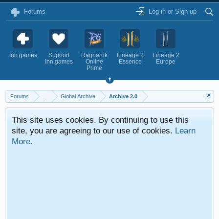
Forums
Log in or Sign up
Inn.games
Support
Ragnarok
Lineage 2
Lineage 2
Inn.games
Online
Essence
Europe
Prime
Forums
...
Global Archive
Archive 2.0
This site uses cookies. By continuing to use this
site, you are agreeing to our use of cookies.
Learn
More.