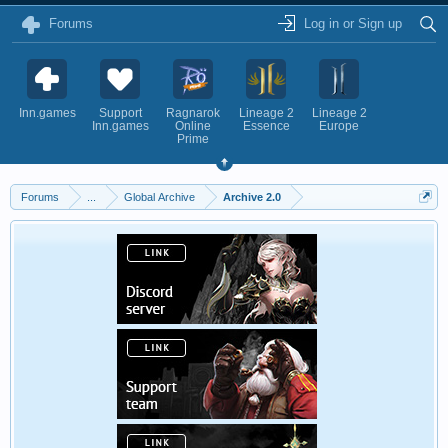
Forums
Log in or Sign up
Inn.games
Support
Ragnarok
Lineage 2
Lineage 2
Inn.games
Online
Essence
Europe
Prime
Forums
...
Global Archive
Archive 2.0