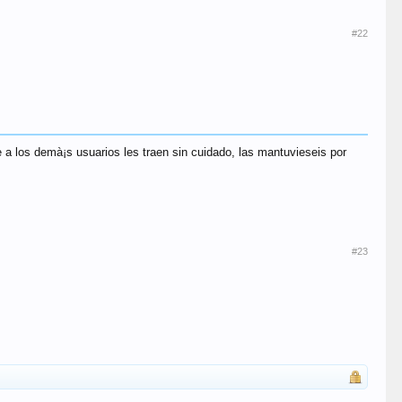
#22
 a los demà¡s usuarios les traen sin cuidado, las mantuvieseis por
#23