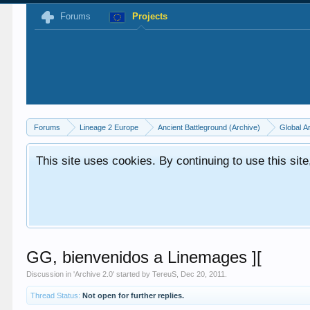
Forums
Projects
Forums
Lineage 2 Europe
Ancient Battleground (Archive)
Global A
This site uses cookies. By continuing to use this sit
GG, bienvenidos a Linemages ][
Discussion in '
Archive 2.0
' started by
TereuS
,
Dec 20, 2011
.
Thread Status:
Not open for further replies.