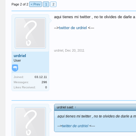
Page 2 of 2
< Prev
1
2
aqui tienes mi twitter , no te olvides de darl
-->
twitter de urdriel
<---
urdriel
,
Dec 20, 2011
urdriel
User
Joined:
03.12.11
Messages:
296
Likes Received:
0
urdriel said:
↑
aqui tienes mi twitter , no te olvides de darle 
-->
twitter de urdriel
<---