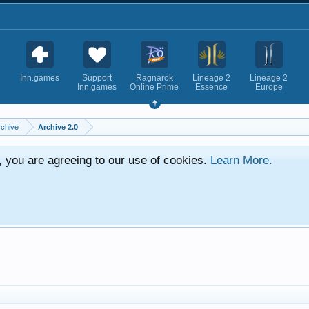
Inn.games
Support
Ragnarok
Lineage 2
Lineage 2
Inn.games
Online Prime
Essence
Europe
rchive
Archive 2.0
e, you are agreeing to our use of cookies.
Learn More.