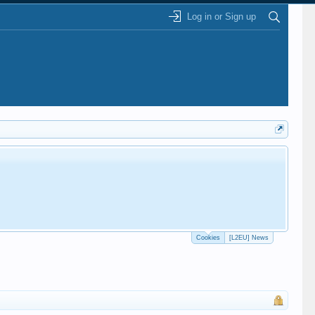
Log in or Sign up
Cookies
[L2EU] News