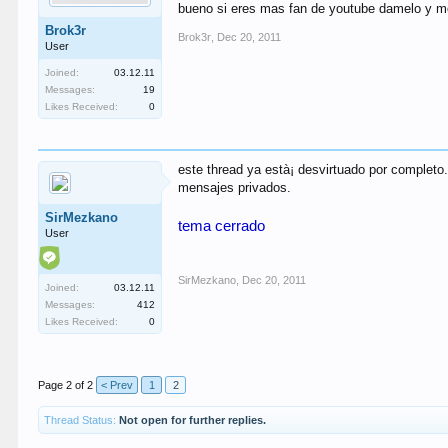
bueno si eres mas fan de youtube damelo y me
Brok3r
Brok3r
,
Dec 20, 2011
User
Joined:
03.12.11
Messages:
19
Likes Received:
0
este thread ya està¡ desvirtuado por completo
mensajes privados.
SirMezkano
tema cerrado
User
SirMezkano
,
Dec 20, 2011
Joined:
03.12.11
Messages:
412
Likes Received:
0
Page 2 of 2
< Prev
1
2
Thread Status:
Not open for further replies.