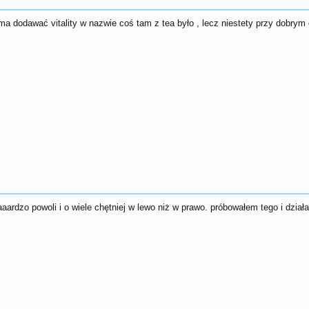
ma dodawać vitality w nazwie coś tam z tea było , lecz niestety przy dobrym 
ardzo powoli i o wiele chętniej w lewo niż w prawo. próbowałem tego i działa 