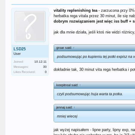
vitality replenishing tea
- zarzucona przy 0% v
herbatka rega vitala przez 30 minut, ile się nab
dobrym rozwiązaniem jest więc iss buff + so
jak dla mnie działa, jeśli ktoś nie widzi różnic
groar said:
↑
LSD25
User
podsumowując po kupieniu tej potki expisz na v
Joined:
10.12.11
Messages:
30
dokładnie tak, 30 minut vita rega herbatka i po
Likes Received:
0
keepitreal said:
↑
czyli podsumowując huja warta ta potka.
jennaj said:
↑
mniej wiecej
jak wyżej napisałem - lipne party, lipny exp, n