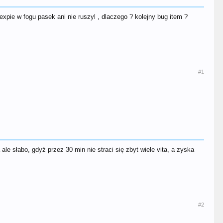
expie w fogu pasek ani nie ruszyl , dlaczego ? kolejny bug item ?
#1
ale słabo, gdyż przez 30 min nie straci się zbyt wiele vita, a zyska
#2