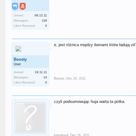
Joined:
06.12.11
Messages:
118
Likes Received:
0
e, jest różnica między itemami które ładują v
Boosty
User
Joined:
24.11.11
Messages:
14
Boosty
,
Dec 26, 2011
Likes Received:
0
czyli podsumowując huja warta ta potka.
keepitreal
,
Dec 26, 2011