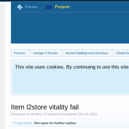
Forums
Projects
Forums
Lineage 2 Europe
Ancient Battleground (Archive)
Global A
This site uses cookies. By continuing to use this sit
Item l2store vitality fail
Discussion in '
Archive 2.0
' started by
keepitreal
,
Dec 26, 2011
.
Thread Status:
Not open for further replies.