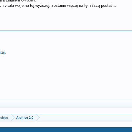
ala zbijałem 0->65lvl.
ech vitala wbije na tej wyższej, zostanie więcej na tę niższą postać...
utaj
.
rchive
Archive 2.0