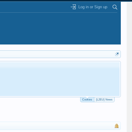
Log in or Sign up
Cookies
[L2EU] News