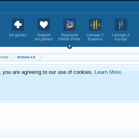
Inn.games
Support
Ragnarok
Lineage 2
Lineage 2
Inn.games
Online Prime
Essence
Europe
rchive
Archive 2.0
e, you are agreeing to our use of cookies.
Learn More.