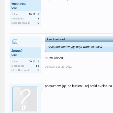
keepitreal
User
Joined:
20.12.11
Messages:
8
Likes Received:
0
keepitreal said:
↑
czyli podsumowując huja warta ta potka.
JennaJ
User
mniej wiecej
Joined:
06.12.11
Messages:
53
JennaJ
,
Dec 27, 2011
Likes Received:
0
podsumowując po kupieniu tej potki expisz na 