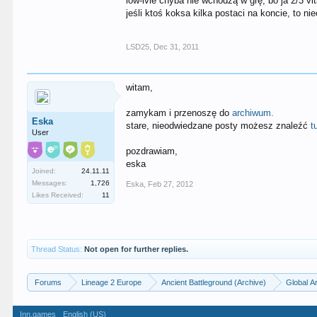
low-lvle chyba nie wchodzą w grę, bo ja 2/3 vit
jeśli ktoś koksa kilka postaci na koncie, to ni
LSD25
,
Dec 31, 2011
witam,
zamykam i przenoszę do
archiwum.
Eska
stare, nieodwiedzane posty możesz znaleźć
t
User
pozdrawiam,
eska
Joined:
24.11.11
Messages:
1,726
Eska
,
Feb 27, 2012
Likes Received:
11
Thread Status:
Not open for further replies.
Forums
Lineage 2 Europe
Ancient Battleground (Archive)
Global A
Inn.games
English (US)