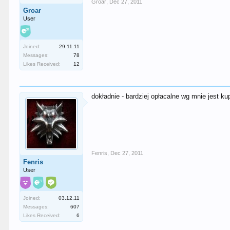
Groar
,
Dec 27, 2011
Groar
User
Joined:
29.11.11
Messages:
78
Likes Received:
12
dokładnie - bardziej opłacalne wg mnie jest kup
Fenris
,
Dec 27, 2011
Fenris
User
Joined:
03.12.11
Messages:
607
Likes Received:
6