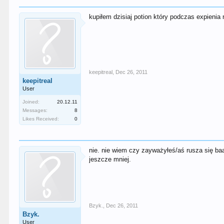
kupiłem dzisiaj potion który podczas expienia 
keepitreal
,
Dec 26, 2011
keepitreal
User
Joined:
20.12.11
Messages:
8
Likes Received:
0
nie. nie wiem czy zayważyłeś/aś rusza się baaa
jeszcze mniej.
Bzyk.
,
Dec 26, 2011
Bzyk.
User