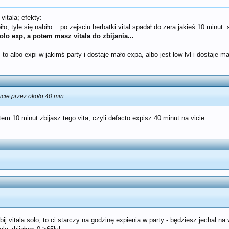
itala; efekty:
iło, tyle się nabiło... po zejsciu herbatki vital spadał do zera jakieś 10 minut
lo exp, a potem masz vitala do zbijania...
y, to albo expi w jakimś party i dostaje mało expa, albo jest low-lvl i dostaje m
icie przez około 40 min
tem 10 minut zbijasz tego vita, czyli defacto expisz 40 minut na vicie.
abij vitala solo, to ci starczy na godzinę expienia w party - będziesz jechał na