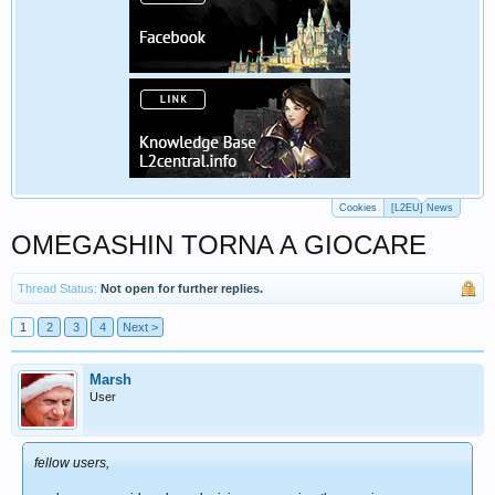
Cookies
[L2EU] News
OMEGASHIN TORNA A GIOCARE
Thread Status:
Not open for further replies.
1
2
3
4
Next >
Marsh
User
fellow users,