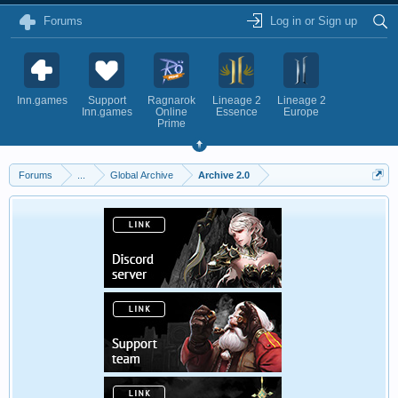
Forums
Log in or Sign up
Inn.games
Support
Ragnarok
Lineage 2
Lineage 2
Inn.games
Online
Essence
Europe
Prime
Forums
...
Global Archive
Archive 2.0