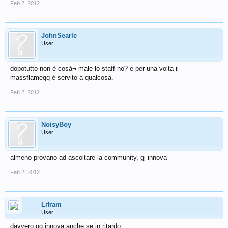
Feb 2, 2012
JohnSearle
User
dopotutto non è cosà¬ male lo staff no? e per una volta il
massflameqq è servito a qualcosa.
Feb 2, 2012
NoisyBoy
User
almeno provano ad ascoltare la community, gj innova
Feb 2, 2012
Lifram
User
davvero gg innova anche se in ritardo