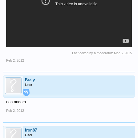
Last edited by a moderator:
Mar 5, 2015
Feb 2, 2012
Brely
User
non ancora..
Feb 2, 2012
Iron87
User