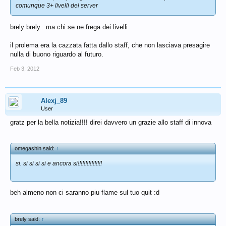
comunque 3+ livelli del server
brely brely.. ma chi se ne frega dei livelli.
il prolema era la cazzata fatta dallo staff, che non lasciava presagire
nulla di buono riguardo al futuro.
Feb 3, 2012
Alexj_89
User
gratz per la bella notizia!!!! direi davvero un grazie allo staff di innova
omegashin said:
↑
si. si si si si e ancora si!!!!!!!!!!!!!!!!
beh almeno non ci saranno piu flame sul tuo quit :d
brely said:
↑