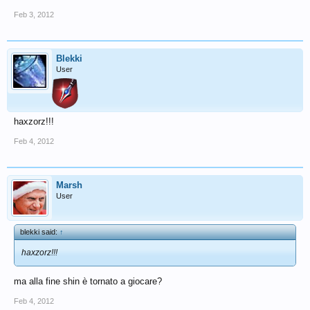
Feb 3, 2012
Blekki
User
haxzorz!!!
Feb 4, 2012
Marsh
User
blekki said:
↑
haxzorz!!!
ma alla fine shin è tornato a giocare?
Feb 4, 2012