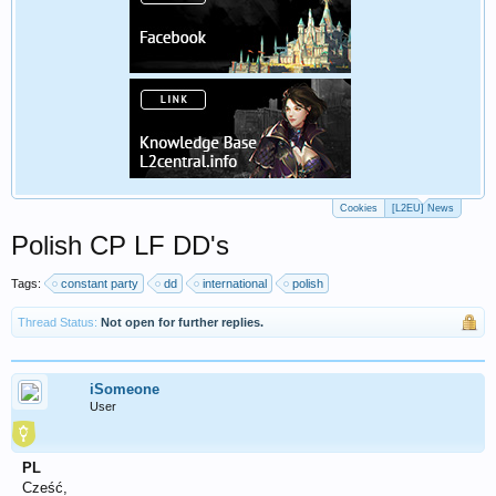
Cookies
[L2EU] News
Polish CP LF DD's
Tags:
constant party
dd
international
polish
Thread Status:
Not open for further replies.
iSomeone
User
PL
Cześć,