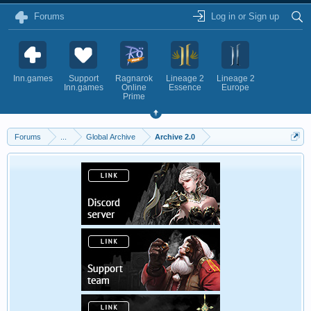
Forums
Log in or Sign up
Inn.games
Support
Ragnarok
Lineage 2
Lineage 2
Inn.games
Online
Essence
Europe
Prime
Forums
...
Global Archive
Archive 2.0