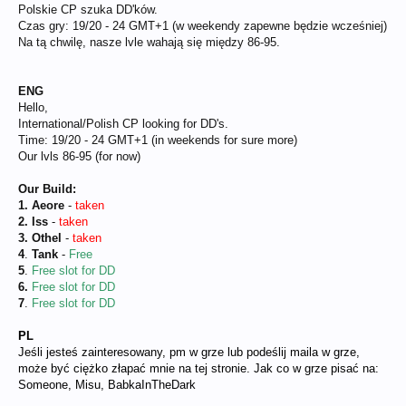
Polskie CP szuka DD'ków.
Czas gry: 19/20 - 24 GMT+1 (w weekendy zapewne będzie wcześniej)
Na tą chwilę, nasze lvle wahają się między 86-95.
ENG
Hello,
International/Polish CP looking for DD's.
Time: 19/20 - 24 GMT+1 (in weekends for sure more)
Our lvls 86-95 (for now)
Our Build:
1. Aeore
-
taken
2. Iss
-
taken
3. Othel
-
taken
4
.
Tank
-
Free
5
.
Free slot for DD
6.
Free slot for DD
7
.
Free slot for DD
PL
Jeśli jesteś zainteresowany, pm w grze lub podeślij maila w grze,
może być ciężko złapać mnie na tej stronie. Jak co w grze pisać na:
Someone, Misu, BabkaInTheDark