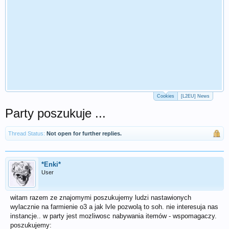
Cookies
[L2EU] News
Party poszukuje ...
Thread Status:
Not open for further replies.
*Enki*
User
witam razem ze znajomymi poszukujemy ludzi nastawionych
wylacznie na farmienie o3 a jak lvle pozwolą to soh. nie interesuja nas
instancje.. w party jest mozliwosc nabywania itemów - wspomagaczy.
poszukujemy: