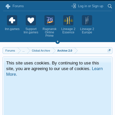
Forums
Log in or Sign up
Inn.games
Support
Ragnarok
Lineage 2
Lineage 2
Inn.games
Online
Essence
Europe
Prime
Forums
...
Global Archive
Archive 2.0
This site uses cookies. By continuing to use this
site, you are agreeing to our use of cookies.
Learn
More.