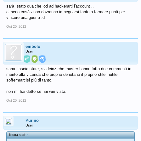
sarà stato qualche lod ad hackerarti l'account ..
almeno cosà¬ non dovranno impegnarsi tanto a farmare punti per
vincere una guerra :d
Oct 20, 2012
embolo
User
samu lascia stare, sia leinz che master hanno fatto due commenti in
merito alla vicenda che proprio denotano il proprio stile inutile
soffermarcisi più di tanto.
non mi hai detto se hai win vista.
Oct 20, 2012
Purino
User
ilduca said:
↑