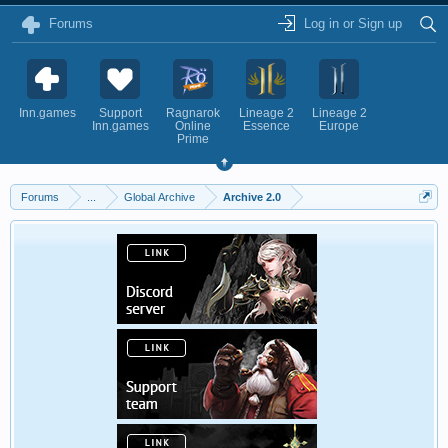
Forums
Log in or Sign up
Inn.games
Support
Ragnarok
Lineage 2
Lineage 2
Inn.games
Online
Essence
Europe
Prime
Forums
...
Global Archive
Archive 2.0