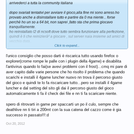
arrivederci a tutta la community italiana
dopo svariati tentativi per avviare il gioco,alla fine mi sono arreso.ho
provato anche a disinstallare tutto e partire da 0 ma niente... forse
perchè ho un so a 64 bit, non saprei ,fatto sta che prima giocavo
tranquillamente.
ho reinstallato l2 di ncsoft dove tutto sembra funzionare alla perfezione,
quindi è li che reinizierà² a giocare , sul server naia insieme ad amici di
vecchia data..
Click to expand...
al clan arcania devo un grazie di cuore,per tutto il tempo trascorso
insieme,in cui mi sono divertito moltissimo;sono felice di avervi
l'unico consiglio che posso darti è riscarica tutto usando firefox o
conosciuto e di aver giocato con voi :d anzi vi vorrei portare tutti con me
xd
explorer(crome rompe le palle con i plugin della 4game) e disabilita
p.s. mi troverete qui sul forum di tanto in tanto
l'antivirus quando lo fai(se avevi problemi con il frost)...cmq mi pare di
aver capito dalle varie persone che ho risolto il problema che quando
ciao a tutti amici di core
scarichi e installi il 4game luncher nuovo nn trova il percorso giusto
del gioco e quindi te lo fa riscaricare tutto...pero se installi il 4game
luncher e dal setting del sito gli dai il percorso giusto del gioco
automaticamente ti fa il check dei file e nn ti fa scaricare niente.
spero di ritrovarti in game per spaccarti un po il culo, sempre che
deathlive nn ti tiri a 200mt con la sua catena del cazzo come è gia
successo in passato!!!:d
Oct 20, 2012