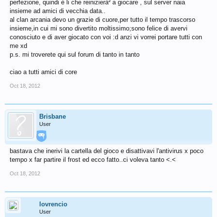
perfezione, quindi è li che reinizierà² a giocare , sul server naia
insieme ad amici di vecchia data..
al clan arcania devo un grazie di cuore,per tutto il tempo trascorso
insieme,in cui mi sono divertito moltissimo;sono felice di avervi
conosciuto e di aver giocato con voi :d anzi vi vorrei portare tutti con
me xd
p.s. mi troverete qui sul forum di tanto in tanto
ciao a tutti amici di core
Oct 18, 2012
Brisbane
User
bastava che inerivi la cartella del gioco e disattivavi l'antivirus x poco
tempo x far partire il frost ed ecco fatto..ci voleva tanto <.<
Oct 18, 2012
lovrencio
User