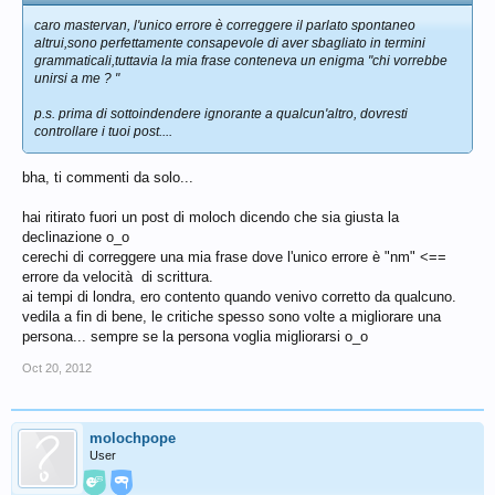
caro mastervan, l'unico errore è correggere il parlato spontaneo
altrui,sono perfettamente consapevole di aver sbagliato in termini
grammaticali,tuttavia la mia frase conteneva un enigma "chi vorrebbe
unirsi a me ? "
p.s. prima di sottoindendere ignorante a qualcun'altro, dovresti
controllare i tuoi post....
bha, ti commenti da solo...
hai ritirato fuori un post di moloch dicendo che sia giusta la
declinazione o_o
cerechi di correggere una mia frase dove l'unico errore è "nm" <==
errore da velocità di scrittura.
ai tempi di londra, ero contento quando venivo corretto da qualcuno.
vedila a fin di bene, le critiche spesso sono volte a migliorare una
persona... sempre se la persona voglia migliorarsi o_o
Oct 20, 2012
molochpope
User