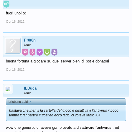
fuori uno! :d
Oct 18, 2012
Pr0t0n
User
buona fortuna a giocare su quei server pieni di bot e donatori
Oct 18, 2012
ILDuca
User
brisbane said:
↑
bastava che inerivi la cartella del gioco e disattivavi l'antivirus x poco
tempo x far partire il frost ed ecco fatto..ci voleva tanto <.<
wow che genio :d ci avevo già provato a disattivare l'antivirus.. ed