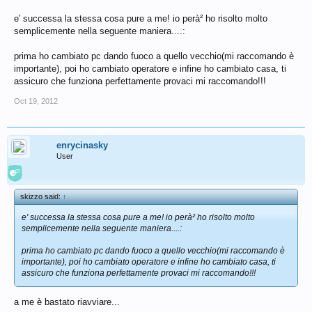
conosciuto e di aver giocato con voi :d anzi vi vorrei portare tutti con me
xd
e' successa la stessa cosa pure a me! io perà² ho risolto molto
p.s. mi troverete qui sul forum di tanto in tanto
semplicemente nella seguente maniera....:
ciao a tutti amici di core
prima ho cambiato pc dando fuoco a quello vecchio(mi raccomando è
importante), poi ho cambiato operatore e infine ho cambiato casa, ti
assicuro che funziona perfettamente provaci mi raccomando!!!
Oct 19, 2012
enrycinasky
User
skizzo said:
↑
e' successa la stessa cosa pure a me! io perà² ho risolto molto
semplicemente nella seguente maniera....:
prima ho cambiato pc dando fuoco a quello vecchio(mi raccomando è
importante), poi ho cambiato operatore e infine ho cambiato casa, ti
assicuro che funziona perfettamente provaci mi raccomando!!!
a me è bastato riavviare...