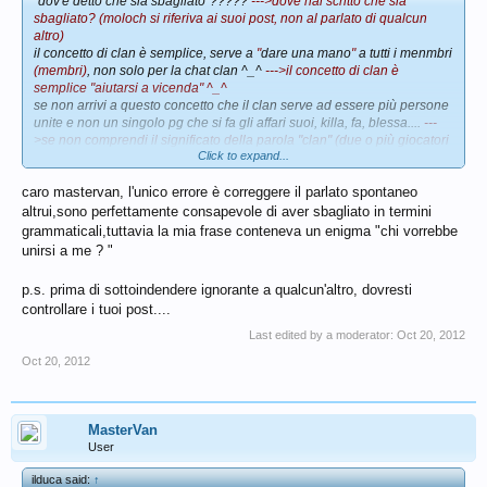
"dov'è detto che sia sbagliato"?????
--->dove hai scritto che sia
sbagliato? (moloch si riferiva ai suoi post, non al parlato di qualcun
altro)
il concetto di clan è semplice, serve a
"
dare una mano
"
a tutti i menmbri
(membri)
, non solo per la chat clan ^_^
--->il concetto di clan è
semplice "aiutarsi a vicenda" ^_^
se non arrivi a questo concetto che il clan serve ad essere più persone
unite e non un singolo pg che si fa gli affari suoi, killa, fa, blessa....
---
>se non comprendi il significato della parola "clan" (due o più giocatori
Click to expand...
che condividono gli stessi scopi)..[qui manca un "pezzo di frase" o forse
volevi continuare scrivendo --->]
caro mastervan, l'unico errore è correggere il parlato spontaneo
bisogna rivedere l'istinto primordiale di sopravvivenza e aggregazione
che l'essere umano ha imparato da più di 3000 anni....
altrui,sono perfettamente consapevole di aver sbagliato in termini
--->dovresti rileggerti la storia dell'uomo,nel libro " l2darwin- la lotta
grammaticali,tuttavia la mia frase conteneva un enigma "chi vorrebbe
dell'uomo contro la specie dei lod"
unirsi a me ? "
spero che le tue siano solo provocazioni da forum perchè se no omg
p.s. prima di sottoindendere ignorante a qualcun'altro, dovresti
^_^
controllare i tuoi post....
mastervan
Last edited by a moderator:
Oct 20, 2012
Oct 20, 2012
MasterVan
User
ilduca said:
↑