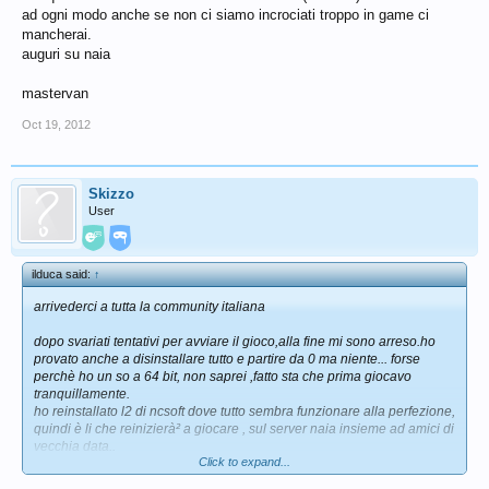
ad ogni modo anche se non ci siamo incrociati troppo in game ci
mancherai.
auguri su naia
mastervan
Oct 19, 2012
Skizzo
User
ilduca said:
↑
arrivederci a tutta la community italiana
dopo svariati tentativi per avviare il gioco,alla fine mi sono arreso.ho
provato anche a disinstallare tutto e partire da 0 ma niente... forse
perchè ho un so a 64 bit, non saprei ,fatto sta che prima giocavo
tranquillamente.
ho reinstallato l2 di ncsoft dove tutto sembra funzionare alla perfezione,
quindi è li che reinizierà² a giocare , sul server naia insieme ad amici di
vecchia data..
Click to expand...
al clan arcania devo un grazie di cuore,per tutto il tempo trascorso
insieme,in cui mi sono divertito moltissimo;sono felice di avervi