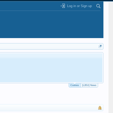
Log in or Sign up
Cookies
[L2EU] News