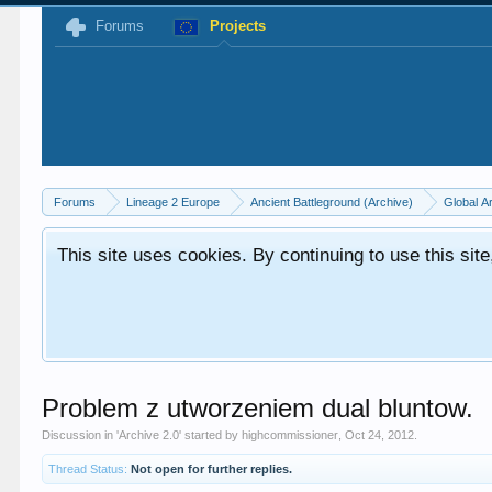
Forums
Projects
Forums
Lineage 2 Europe
Ancient Battleground (Archive)
Global A
This site uses cookies. By continuing to use this sit
Problem z utworzeniem dual bluntow.
Discussion in '
Archive 2.0
' started by
highcommissioner
,
Oct 24, 2012
.
Thread Status:
Not open for further replies.