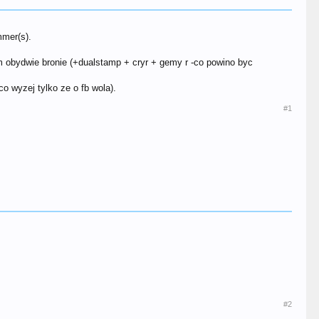
mmer(s).
m obydwie bronie (+dualstamp + cryr + gemy r -co powino byc
o wyzej tylko ze o fb wola).
#1
#2