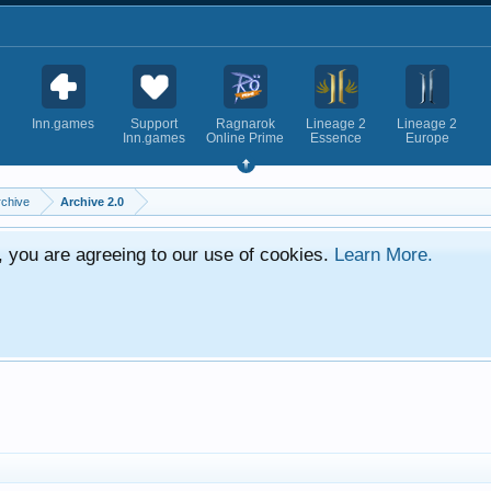
Inn.games
Support
Ragnarok
Lineage 2
Lineage 2
Inn.games
Online Prime
Essence
Europe
rchive
Archive 2.0
e, you are agreeing to our use of cookies.
Learn More.