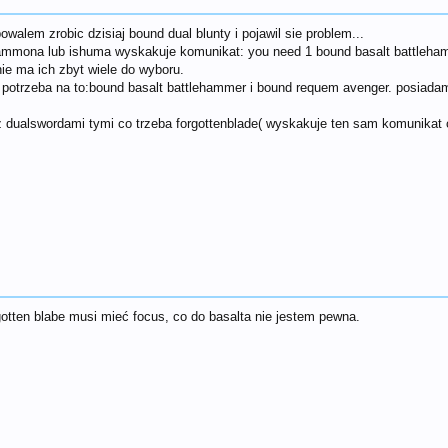
alem zrobic dzisiaj bound dual blunty i pojawil sie problem...
ammona lub ishuma wyskakuje komunikat: you need 1 bound basalt battleha
ie ma ich zbyt wiele do wyboru.
 potrzeba na to:bound basalt battlehammer i bound requem avenger. posiada
z dualswordami tymi co trzeba forgottenblade( wyskakuje ten sam komunikat c
gotten blabe musi mieć focus, co do basalta nie jestem pewna.