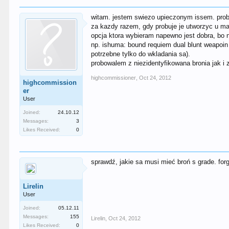
witam. jestem swiezo upieczonym issem. probow
za kazdy razem, gdy probuje je utworzyc u m
opcja ktora wybieram napewno jest dobra, bo n
np. ishuma: bound requiem dual blunt weapoin
potrzebne tylko do wkladania sa).
probowalem z niezidentyfikowana bronia jak i 
highcommissioner
,
Oct 24, 2012
highcommission
er
User
Joined:
24.10.12
Messages:
3
Likes Received:
0
sprawdź, jakie sa musi mieć broń s grade. for
Lirelin
User
Joined:
05.12.11
Messages:
155
Lirelin
,
Oct 24, 2012
Likes Received:
0